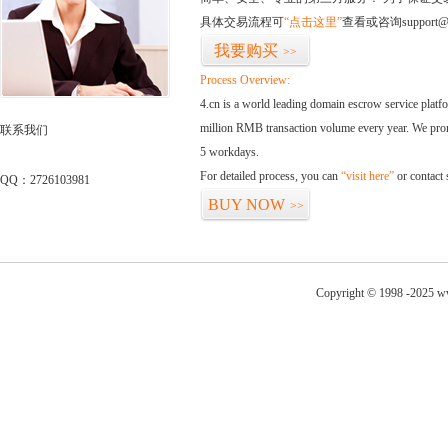
具体交易流程可
“点击这里”
查看或咨询support@
我要购买
>>
Process Overview:
4.cn is a world leading domain escrow service plat
million RMB transaction volume every year. We promi
联系我们
5 workdays.
For detailed process, you can
“visit here”
or contact
QQ：2726103981
BUY NOW
>>
Copyright © 1998 -2025 ww