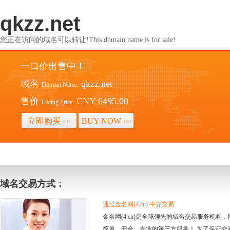
qkzz.net
您正在访问的域名可以转让!This domain name is for sale!
一口价出售中！
域名
qkzz.net
Domain Name:
售价
CNY 6495.00
Listing Price:
立即购买
BUY NOW
>>
>>
域名交易方式：
通过金名网(4.cn) 中介交易
金名网(4.cn)是全球领先的域名交易服务机
简单、安全、专业的第三方服务！ 为了保证交